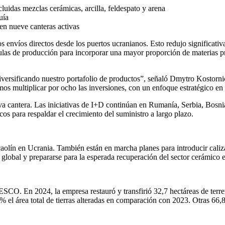
uidas mezclas cerámicas, arcilla, feldespato y arena
uía
en nueve canteras activas
s envíos directos desde los puertos ucranianos. Esto redujo significati
órmulas de producción para incorporar una mayor proporción de materi
iversificando nuestro portafolio de productos”, señaló Dmytro Kosto
mos multiplicar por ocho las inversiones, con un enfoque estratégico e
 cantera. Las iniciativas de I+D continúan en Rumanía, Serbia, Bosni
s para respaldar el crecimiento del suministro a largo plazo.
olín en Ucrania. También están en marcha planes para introducir caliza 
 global y prepararse para la esperada recuperación del sector cerámico 
SCO. En 2024, la empresa restauró y transfirió 32,7 hectáreas de terre
% el área total de tierras alteradas en comparación con 2023. Otras 66,