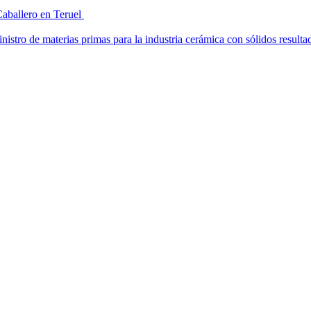
Caballero en Teruel
stro de materias primas para la industria cerámica con sólidos result