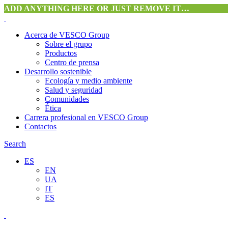
ADD ANYTHING HERE OR JUST REMOVE IT…
Acerca de VESCO Group
Sobre el grupo
Productos
Centro de prensa
Desarrollo sostenible
Ecología y medio ambiente
Salud y seguridad
Comunidades
Ética
Carrera profesional en VESCO Group
Contactos
Search
ES
EN
UA
IT
ES