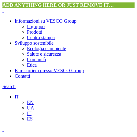
ADD ANYTHING HERE OR JUST REMOVE IT…
Informazioni su VESCO Group
Il gruppo
Prodotti
Centro stampa
Sviluppo sostenibile
Ecologia e ambiente
Salute e sicurezza
Comunità
Etica
Fare carriera presso VESCO Group
Contatti
Search
IT
EN
UA
IT
ES