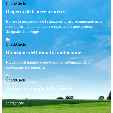
Rispetto delle aree protette
Evitare la prospezione e l'estrazione di risorse minerarie nelle
aree di patrimonio mondiale e rispettare le aree protette
designate dalla legge
Riduzione dell'impatto ambientale
Riduzione al minimo e prevenzione dell'impatto della
produzione sull'ambiente
Utilizzo razionale delle risorse
Utilizzo razionale delle risorse naturali, comprese quelle
energetiche