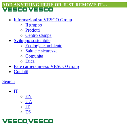
ADD ANYTHING HERE OR JUST REMOVE IT…
Informazioni su VESCO Group
Il gruppo
Prodotti
Centro stampa
Sviluppo sostenibile
Ecologia e ambiente
Salute e sicurezza
Comunità
Etica
Fare carriera presso VESCO Group
Contatti
Search
IT
EN
UA
IT
ES