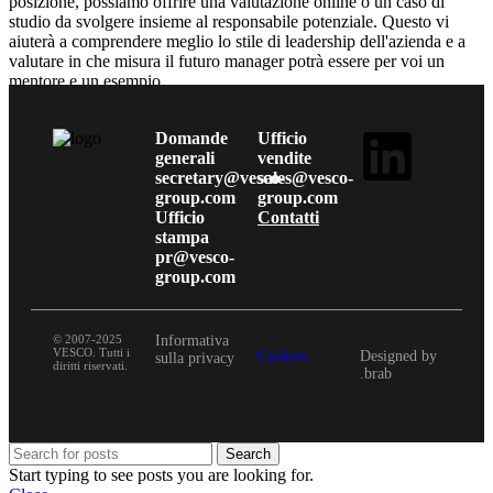
posizione, possiamo offrire una valutazione online o un caso di
studio da svolgere insieme al responsabile potenziale. Questo vi
aiuterà a comprendere meglio lo stile di leadership dell'azienda e a
valutare in che misura il futuro manager potrà essere per voi un
mentore e un esempio.
Domande
Ufficio
generali
vendite
secretary@vesco-
sales@vesco-
group.com
group.com
Ufficio
Contatti
stampa
pr@vesco-
group.com
© 2007-2025
Informativa
VESCO. Tutti i
Cookies
Designed by
sulla privacy
diritti riservati.
.brab
Search
Start typing to see posts you are looking for.