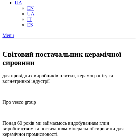
UA
EN
UA
IT
ES
Menu
Cвітовий постачальник керамічної
сировини
для провідних виробників плитки, керамограніту та
вогнетривкої індустрії
Про vesco group
Понад 60 років ми займаємось видобуванням глин,
виробництвом та постачанням мінеральної сировини для
керамічної промисловості.