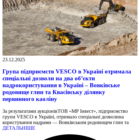
23.12.2025
Група підприємств VESCO в Україні отримала
спеціальні дозволи на два об’єкти
надрокористування в Україні – Вовківське
родовище глин та Квасівську ділянку
первинного каоліну
За результатами аукціонівТОВ «МР Інвест», підприємство
групи VESCO в Україні, отримало спеціальні дозволина
користування надрами — Вовківським родовищем глин та
ДЕТАЛЬНІШЕ