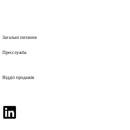
Загальні питання
secretary@vesco-group.com
Пресслужба
pr@vesco-group.com
Відділ продажів
sales@vesco-group.com
Контакти