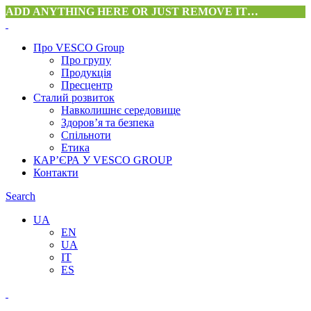
ADD ANYTHING HERE OR JUST REMOVE IT…
Про VESCO Group
Про групу
Продукція
Пресцентр
Сталий розвиток
Навколишнє середовище
Здоров’я та безпека
Спільноти
Етика
КАР’ЄРА У VESCO GROUP
Контакти
Search
UA
EN
UA
IT
ES