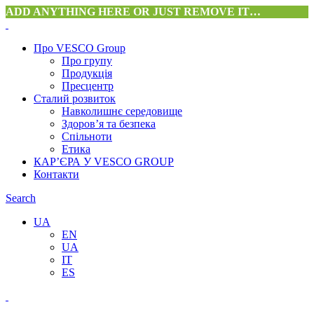
ADD ANYTHING HERE OR JUST REMOVE IT…
Про VESCO Group
Про групу
Продукція
Пресцентр
Сталий розвиток
Навколишнє середовище
Здоров’я та безпека
Спільноти
Етика
КАР’ЄРА У VESCO GROUP
Контакти
Search
UA
EN
UA
IT
ES