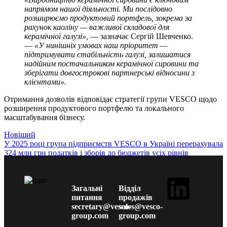
напрямом нашої діяльності. Ми послідовно
розширюємо продуктовий портфель, зокрема за
рахунок каоліну — важливої складової для
керамічної галузі»,
— зазначає Сергій Шевченко.
—
«У нинішніх умовах наш пріоритет —
підтримувати стабільність галузі, залишатися
надійним постачальником керамічної сировини та
зберігати довгострокові партнерські відносини з
клієнтами».
Отримання дозволів відповідає стратегії групи VESCO щодо
розширення продуктового портфелю та локального
масштабування бізнесу.
Новіший
У 2025 році група підприємств VESCO в Україні перерахувала
324 млн грн податків і зборів до бюджетів усіх рівнів
Назад до списку
Старші
Група VESCO в Україні повідомляє про кадрові зміни
Загальні
Відділ
питання
продажів
secretary@vesco-
sales@vesco-
group.com
group.com