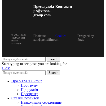
Пресслужба
Контакти
pr@vesco-
group.com
© 2007-2025
Політика
Cookies
Designed by
VESCO. Всі
конфіденційності
.brab
права
захищено.
Search
Start typing to see posts you are looking for.
Close
Search
Про VESCO Group
Про групу
Продукція
Пресцентр
Сталий розвиток
Навколишнє середовище