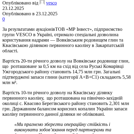
Опубліковано від
vesco
23.12.2025
Опубліковано в 23.12.2025
0
За результатами аукціонівТОВ «МР Інвест», підприємство
групи VESCO в Україні, отримало спеціальні дозволина
користування надрами — Вовківським родовищем глин та
Квасівською ділянкою первинного каоліну в Закарпатській
області.
Вартість 20-ти річного дозволу на Вовківське родовище глин,
що розташоване за 0,5 км на схід від села Руські Комарівці
Ужгородського району становить 14,75 млн грн. Загальні
підтверджені запаси глини (категорії А+В+С1) складають 5,58
млн м³.
Вартість 10-ти річного дозволу на Квасівську ділянку
первинного каоліну, що розташована на північно-західній
околиці с. Квасово Берегівського району становить 2,301 млн
грн. Державним балансом корисних копалин України запаси
каоліну первинного данної ділянки не обліковані.
«Ми прагнемо зберегти операційну стійкість і
виконувати зобов’язання перед партнерами та