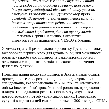
державою. Через обмежений доступ до частини
наших родовищ на сході ми вивчаємо нові регіони
для розвитку видобувної діяльності, тому уважно
слідкуємо за оголошеннями Держгеонадр щодо
аукціонів. Багаторічна експертиза нашої команди
дозволяє оперативно попередньо оцінювати
родовища з урахуванням геологічного потенціалу
та логістики і приймати рішення щодо участі»,
— зазначив Сергій Шевченко, виконавчий
директор групи підприємств VESCO в Україні.
У межах стратегії регіонального розвитку Група в листопаді
вже зробила перший крок для детальної оцінки можливості
розвитку видобувної діяльності в Закарпатській області,
отримавши спеціальний дозвіл на геологічне вивчення
Ірлявської ділянки.
Подальші плани щодо всіх ділянок в Закарпатській області –
проведення геологорозвідки відповідно до отриманих
спецдозволів, яка запланована на 2026 рік, та комплексна
оцінка інвестиційної привабливості родовищ, що дозволить
планувати подальший розвиток бізнесу з урахуванням
довгострокових потреб українського ринку. Попередньо
сукупні витрати на цей етап оцінюються в 300 тис. дол. США.
«Виробництво керамічної сировини є ключовим