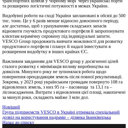
транспортних шляхів у Чорному морі через українські порти
та розширено логістичні потужності в межах України.
Видобувні роботи на сході України заплановані в обсязі до 500
тис. тонн. Це у 6 разів менше відносно довоєнного періоду,
але достатньо, щоб з урахуванням складських запасів
відновити гнучкість продуктового портфеля й запропонувати
клієнтам керамічну сировину під індивідуальні запити.
VESCO Group продовжить вивчати можливості для розвитку
продуктового портфеля і планує й надалі інвестувати в
розширення видобутку в інших країнах ЄС.
Важливим завданням для VESCO group у досягненні цілей
сталого розвитку є мінімізація впливу виробництва на
довкілля. Минулого року не зупинялася робота щодо
повернення орендодавцям земель після повної рекультивації.
Зокрема, у 2023 році українським громадам повернуто 108 га
відновлених земель, з них 95 га – пасовища та 13,1 га –
лісонасадження. Витрати з відновлення цієї площі, накопичені
за минулі роки, складають майже 3 млн дол.
Новіший
Група підприємств VESCO в Україні отримала спеціальний
дозвіл на користування надрами – ділянка Іванківецька
Назад до списку
Старші
Група підприємств VESCO в Україні підбила підсумки