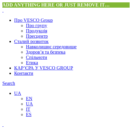
ADD ANYTHING HERE OR JUST REMOVE IT…
Про VESCO Group
Про групу
Продукція
Пресцентр
Сталий розвиток
Навколишнє середовище
Здоров’я та безпека
Спільноти
Етика
КАР’ЄРА У VESCO GROUP
Контакти
Search
UA
EN
UA
IT
ES