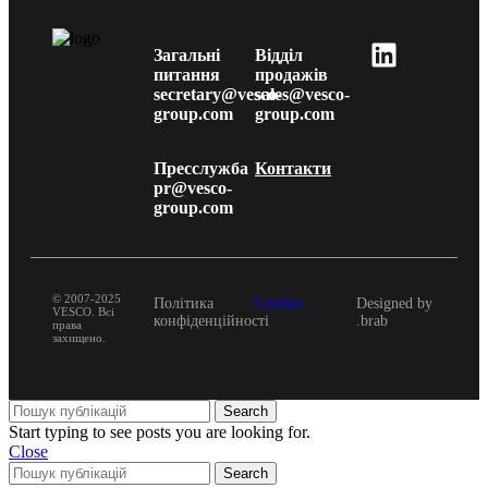
2023 року
Загальні
Відділ
питання
продажів
secretary@vesco-
sales@vesco-
group.com
group.com
Пресслужба
Контакти
pr@vesco-
group.com
© 2007-2025
Політика
Cookies
Designed by
VESCO. Всі
конфіденційності
.brab
права
захищено.
Search
Start typing to see posts you are looking for.
Close
Search