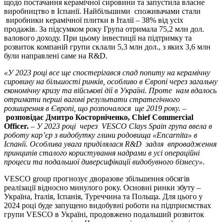
щодо постачання керамічної сировини та запустила власне
виробництво в Іспанії. Найбільшими споживачами стали
виробники керамічної плитки в Італії – 38% від усіх
продажів. За підсумком року Група отримала 75,2 млн дол.
валового доходу. При цьому інвестиції на підтримку та
розвиток компаній групи склали 5,3 млн дол., з яких 3,6 млн
були направлені саме на R&D.
«У 2023 році все ще спостерігався спад попиту на керамічну
сировину на більшості ринків, особливо в Європі через загальну
економічну кризу та військові дії в Україні. Проте нам вдалось
отримати перші вагомі результати стратегічного
розширення в Європі, що розпочалося ще 2019 року.
–
розповідає Дмитро Косторніченко, Chief Commercial
Officer.
–
У 2023 році
через
VESCO Clays Spain
група ввела в
роботу кар’єр з видобутку глини родовища «Encarnita» в
Іспанії. Особлива увага приділялася R&D задля впровадження
принципів сталого користування надрами в усі операційні
процеси та подальшої диверсифікації видобувного бізнесу».
VESCO group прогнозує дворазове збільшення обсягів
реалізації відносно минулого року. Основні ринки збуту –
Україна, Італія, Іспанія, Туреччина та Польща. Для цього у
2024 році буде запущено видобувні роботи на підприємствах
групи VESCO в Україні, продовжено подальший розвиток