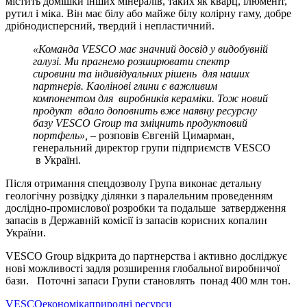
містить домішки інших мінералів, таких як кварц, ілюменіт,
рутил і міка. Він має білу або майже білу колірну гаму, добре
дрібнодисперсний, твердий і непластичний.
«Команда VESCO має значний досвід у видобувній
галузі. Ми прагнемо розширювати спектр
сировини та індивідуальних рішень для наших
партнерів. Каолінові глини є важливим
компонентом для виробників кераміки. Тож новий
продукт вдало доповнить вже наявну ресурсну
базу VESCO Group та зміцнить продуктовий
портфель»,
– розповів Євгеній Цимарман,
генеральний директор групи підприємств VESCO
в Україні.
Після отримання спецдозволу Група виконає детальну
геологічну розвідку ділянки з паралельним проведенням
дослідно-промислової розробки та подальше затвердження
запасів в Державній комісії із запасів корисних копалин
України.
VESCO Group відкрита до партнерства і активно досліджує
нові можливості задля розширення глобальної виробничої
бази. Поточні запаси Групи становлять понад 400 млн тон.
VESCO
економіка
природні ресурси