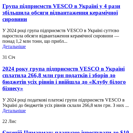
Група підприємств VESCO в Україні у 4 рази
збільшила обсяги відвантаження керамічної
сировини
У 2024 році група підприємств VESCO в Україні суттєво
наростила обсяги відвантаження керамічної сировини —
понад 1,2 млн тонн, що прибл...
Детальніше
31
Січ
2024 року група підприємств VESCO в Україні
сплатила 266,8 млн грн податків і зборів до
бюджетів усіх рівнів і ввійшла до «Клубу білого
бізнесу»
У 2024 році податкові платежі групи підприємств VESCO в
Україні до бюджетів усіх рівнів склали 266,8 млн грн. З них ...
Детальніше
22
Лис
Євгеній Цимарман: плануємо інвестувати до $10