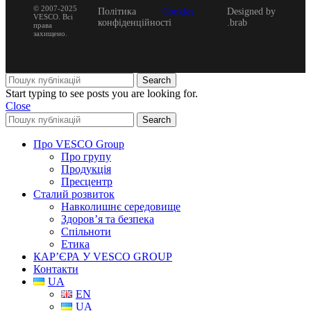
© 2007-2025
Політика
Cookies
Designed by
VESCO. Всі
конфіденційності
.brab
права
захищено.
Search
Start typing to see posts you are looking for.
Close
Search
Про VESCO Group
Про групу
Продукція
Пресцентр
Сталий розвиток
Навколишнє середовище
Здоров’я та безпека
Спільноти
Етика
КАР’ЄРА У VESCO GROUP
Контакти
UA
EN
UA