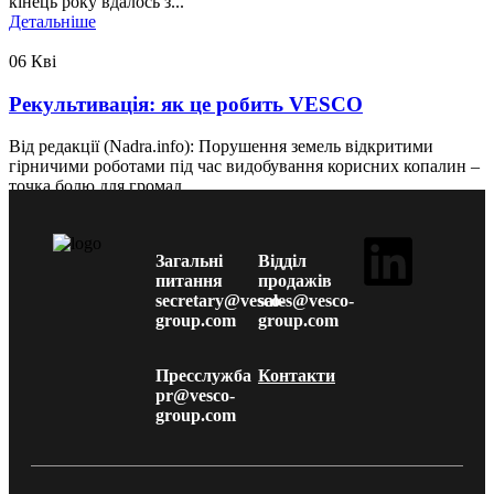
кінець року вдалось з...
Детальніше
06
Кві
Рекультивація: як це робить VESCO
Від редакції (Nadra.info): Порушення земель відкритими
гірничими роботами під час видобування корисних копалин –
точка болю для громад ...
Детальніше
Загальні
Відділ
питання
продажів
secretary@vesco-
sales@vesco-
group.com
group.com
Пресслужба
Контакти
pr@vesco-
group.com