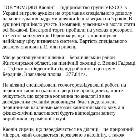
ТОВ “ЮМДЖИ Каолін” – підприємство групи VESCO в
Україні виграло аукціон на отримання спеціального дозволу
на користування надрами ділянки Іванківецька на 5 років. В
аукціоні прийняло участь 3 компанії, учасниками могли стати
всі бажаючі. Електроні торги пройшли на умовах прозорості
та чесної конкуренції. Переможця, що запропонував
найбільшу ціну визначила система. Вартість спеціального
дозволу становить 11 млн гривень.
Місце розташування ділянки – Бердичівський район
Житомирської області, на північній околиці с. Великі Гадомці,
за 15,0 км на південний-схід від районного центру м.
Бердичів. Її загальна площа – 277,84 га.
На ділянці спеціалізовані геологорозвідувальні роботи на
первинні каоліни (каолін-сірець) не проводились, проте
очікується, що корисна копалина по аналогії з вже
дослідженим сусіднім родовищем буде представлена
первинними каолінами мезозой-кайнозойського віку, а її
фізико-хімічні властивості будуть відповідати запиту
виробників керамічної галузі.
Каолін-сирець, що передбачається на ділянці – це природний
мінерал, який складається переважно з каолініту, а також