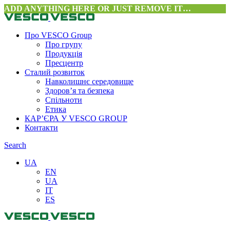
ADD ANYTHING HERE OR JUST REMOVE IT…
Про VESCO Group
Про групу
Продукція
Пресцентр
Сталий розвиток
Навколишнє середовище
Здоров’я та безпека
Спільноти
Етика
КАР’ЄРА У VESCO GROUP
Контакти
Search
UA
EN
UA
IT
ES