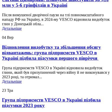
млн у 5-6 грінфілдів в Україні
Після вимушеної дворічної паузи на тлі повномасштабного
нападу РФ на Україну, в 2024-му VESCO відновила видобуток
глин у Донецькій обла...
Детальніше
04
Вер
Відновлення видобутку та збільшення обсягу
відвантажень: група підприємств VESCO в
Україні підбила підсумки першого півріччя
Група підприємств VESCO в Україні відновила видобуток
глини, який був призупинений через війну й не виконувався у
2023 році, та отримал...
Детальніше
23
Тра
Група підприємств VESCO в Україні підбила
підсумки 2023 року