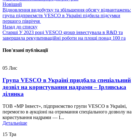
Новіший
Відновлення видобутку та збільшення обсягу відвантажень:
група підприємств VESCO в Україні підбила підсумки
першого півріччя
Назад до списку
Старші
У 2023 році VESCO group інвестувала в R&D та
завершила рекультиваційні роботи на площі понад 100 га
Пов'язані публікації
05
Лис
Група VESCO в Україні придбала спеціальний
дозвіл на користування надрами – Ірлявська
ділянка
ТОВ «МР Інвест», підприємство групи VESCO в Україні,
перемогло в аукціоні на отримання спеціального дозволу на
користування надрами — І...
Детальніше
15
Тра