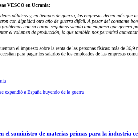
resas VESCO en Ucrania:
poderes públicos y, en tiempos de guerra, las empresas deben más que nu
n con dignidad otro año de guerra difícil. A pesar del constante bomb
ves problemas con su carga, seguimos siendo una empresa que genera p
r el volumen de producción, lo que también nos permitirá aumentar lo
ntran el impuesto sobre la renta de las personas físicas: más de 36,9 m
ecesitan para pagar los salarios de los empleados de las empresas comu
nia
 se expandió a España huyendo de la guerra
 el suministro de materias primas para la industria ce