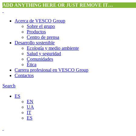
ADD ANYTHING HERE OR JUST REMOVE IT…
Acerca de VESCO Group
Sobre el grupo
Productos
Centro de prensa
Desarrollo sostenible
Ecología y medio ambiente
Salud y seguridad
Comunidades
Ética
Carrera profesional en VESCO Group
Contactos
Search
ES
EN
UA
IT
ES