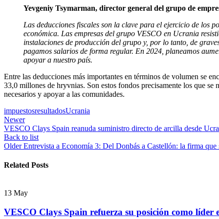
Yevgen
i
y Tsymarman, director general del grupo de emp
Las deducciones fiscales son la clave para el ejercicio de los 
económica. Las empresas del grupo VESCO en Ucrania resistiero
instalaciones de producción del grupo y, por lo tanto, de gra
pagamos salarios de forma regular. En 2024, planeamos aumenta
apoyar a nuestro país.
Entre las deducciones más importantes en términos de volumen se encue
33,0 millones de hryvnias. Son estos fondos precisamente los que se n
necesarios y apoyar a las comunidades.
impuestos
resultados
Ucrania
Newer
VESCO Clays Spain reanuda suministro directo de arcilla desde Ucra
Back to list
Older
Entrevista a Economía 3: Del Donbás a Castellón: la firma que
Related Posts
13
May
VESCO Clays Spain refuerza su posición como líder en