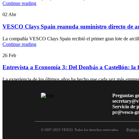
Continue reading
02
Abr
VESCO Clays Spain reanuda suministro directo de ar
La compañía VESCO Clays Spain recibió el primer gran lote de arcilla
Continue reading
26
Feb
Entrevista a Economía 3: Del Donbás a Castellón: la
La experiencia de los últimos años ha hecho que cada vez más empresa
Continue reading
Preguntas ge
secretary@v
Servicio de 
pr@vesco-g
© 2007-2025 VESCO. Todos los derechos reservados.
Polític