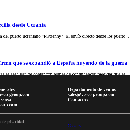
cilla desde Ucrania
 del puerto ucraniano "Pivdenny". El envío directo desde los puerto...
 firma que se expandió a España huyendo de la guerra
s se aseguren de contar con planes de contingencia; medidas que se ...
nerales
Departamento de ventas
esco-group.com
sales@vesco-group.com
prensa
Contactos
roup.com
a de privacidad
Cookies