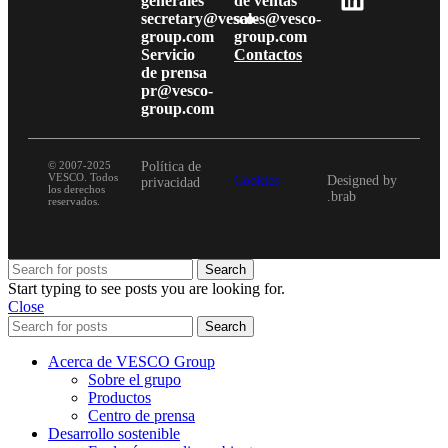
generales
de ventas
secretary@vesco-
sales@vesco-
group.com
group.com
Servicio
Contactos
de prensa
pr@vesco-
group.com
© 2007-2025
Política de
VESCO. Todos
Cookies
Designed by
privacidad
los derechos
.brab
reservados.
Search
Start typing to see posts you are looking for.
Close
Search
Acerca de VESCO Group
Sobre el grupo
Productos
Centro de prensa
Desarrollo sostenible