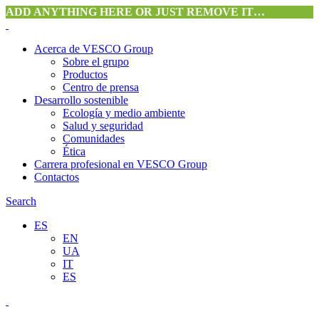
ADD ANYTHING HERE OR JUST REMOVE IT…
Acerca de VESCO Group
Sobre el grupo
Productos
Centro de prensa
Desarrollo sostenible
Ecología y medio ambiente
Salud y seguridad
Comunidades
Ética
Carrera profesional en VESCO Group
Contactos
Search
ES
EN
UA
IT
ES