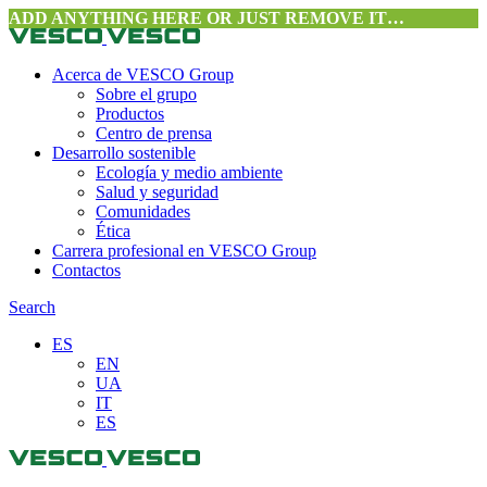
ADD ANYTHING HERE OR JUST REMOVE IT…
Acerca de VESCO Group
Sobre el grupo
Productos
Centro de prensa
Desarrollo sostenible
Ecología y medio ambiente
Salud y seguridad
Comunidades
Ética
Carrera profesional en VESCO Group
Contactos
Search
ES
EN
UA
IT
ES