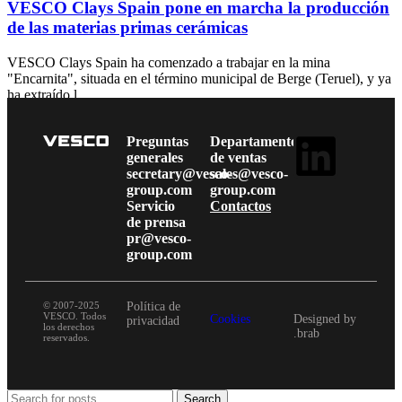
VESCO Clays Spain pone en marcha la producción
de las materias primas cerámicas
VESCO Clays Spain ha comenzado a trabajar en la mina
"Encarnita", situada en el término municipal de Berge (Teruel), y ya
ha extraído l...
Continue reading
Preguntas
Departamento
generales
de ventas
secretary@vesco-
sales@vesco-
group.com
group.com
Servicio
Contactos
de prensa
pr@vesco-
group.com
© 2007-2025
Política de
VESCO. Todos
Cookies
Designed by
privacidad
los derechos
.brab
reservados.
Search