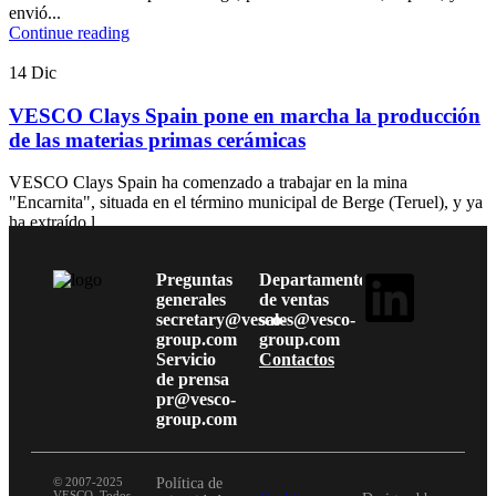
envió...
Continue reading
14
Dic
VESCO Clays Spain pone en marcha la producción
de las materias primas cerámicas
VESCO Clays Spain ha comenzado a trabajar en la mina
"Encarnita", situada en el término municipal de Berge (Teruel), y ya
ha extraído l...
Continue reading
Preguntas
Departamento
generales
de ventas
secretary@vesco-
sales@vesco-
group.com
group.com
Servicio
Contactos
de prensa
pr@vesco-
group.com
© 2007-2025
Política de
VESCO. Todos