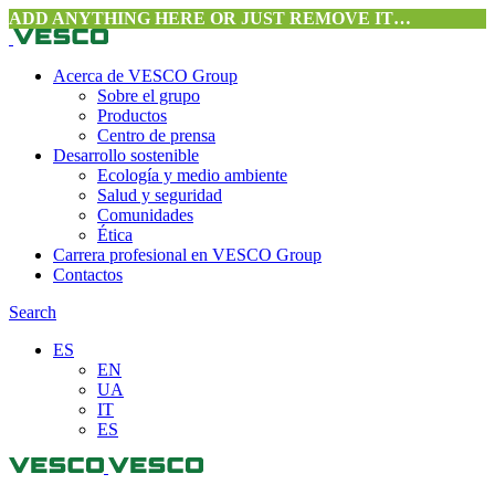
ADD ANYTHING HERE OR JUST REMOVE IT…
Acerca de VESCO Group
Sobre el grupo
Productos
Centro de prensa
Desarrollo sostenible
Ecología y medio ambiente
Salud y seguridad
Comunidades
Ética
Carrera profesional en VESCO Group
Contactos
Search
ES
EN
UA
IT
ES