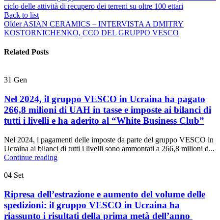
ciclo delle attività di recupero dei terreni su oltre 100 ettari
Back to list
Older
ASIAN CERAMICS – INTERVISTA A DMITRY
KOSTORNICHENKO, CCO DEL GRUPPO VESCO
Related Posts
31
Gen
Nel 2024, il gruppo VESCO in Ucraina ha pagato
266,8 milioni di UAH in tasse e imposte ai bilanci di
tutti i livelli e ha aderito al “White Business Club”
Nel 2024, i pagamenti delle imposte da parte del gruppo VESCO in
Ucraina ai bilanci di tutti i livelli sono ammontati a 266,8 milioni d...
Continue reading
04
Set
Ripresa dell’estrazione e aumento del volume delle
spedizioni: il gruppo VESCO in Ucraina ha
riassunto i risultati della prima metà dell’anno