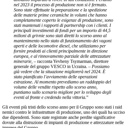
nel 2023 il processo di produzione non si è fermato.
Sono state effettuate la preparazione e la spedizione
delle materie prime ceramiche in volumi che hanno
completamente coperto le esigenze di produzione, sono
stati mantenuti i rapporti di partnership con i clienti. I
principali investimenti di fondi per un importo di 44,5
milioni di grivnie sono stati diretti lo scorso anno al
mantenimento nello stato di funzionamento dei vagoni
aperti e delle locomotive diesel, che utilizziamo per
fornire prodotti ai clienti principalmente in direzione
europea, e al rinnovamento parziale delle attrezzature
minerarie,
– racconta Yevheny Tsymarman, direttore
generale del gruppo VESCO in Ucraina. –
Possiamo
già vedere che la situazione migliorerà nel 2024. È
stato pianificato l’avviamento delle operazioni
estrazione. Al momento prevediamo un raddoppio del
volume delle vendite rispetto allo scorso anno,
puntiamo sullo scenario migliore per lo sviluppo degli
eventi al fronte e credendo nella vittoria.
”
Gli eventi più tristi dello scorso anno per il Gruppo sono stati i raid
nemici contro le infrastrutture di produzione, uno dei quali ha ucciso
due dipendenti. Sono state registrate anche perdite significative
dovute alla distruzione di impianti di produzione e attrezzature nelle
imprese del Gruppo.