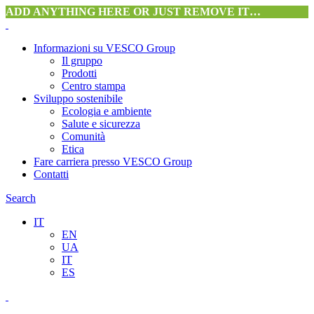
ADD ANYTHING HERE OR JUST REMOVE IT…
Informazioni su VESCO Group
Il gruppo
Prodotti
Centro stampa
Sviluppo sostenibile
Ecologia e ambiente
Salute e sicurezza
Comunità
Etica
Fare carriera presso VESCO Group
Contatti
Search
IT
EN
UA
IT
ES