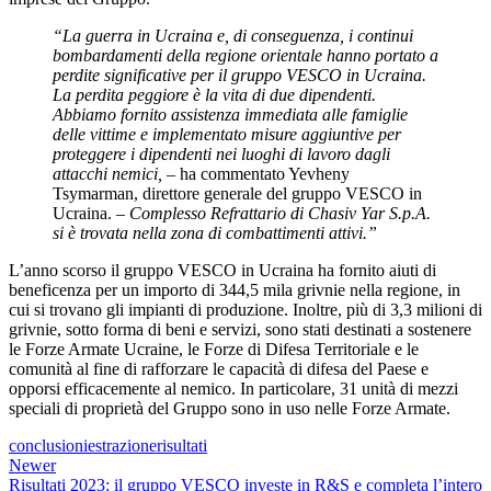
“La guerra in Ucraina e, di conseguenza, i continui
bombardamenti della regione orientale hanno portato a
perdite significative per il gruppo VESCO in Ucraina.
La perdita peggiore è la vita di due dipendenti.
Abbiamo fornito assistenza immediata alle famiglie
delle vittime e implementato misure aggiuntive per
proteggere i dipendenti nei luoghi di lavoro dagli
attacchi nemici, –
ha commentato Yevheny
Tsymarman, direttore generale del gruppo VESCO in
Ucraina.
– Complesso Refrattario di Chasiv Yar S.p.A.
si è trovata nella zona di combattimenti attivi.”
L’anno scorso il gruppo VESCO in Ucraina ha fornito aiuti di
beneficenza per un importo di 344,5 mila grivnie nella regione, in
cui si trovano gli impianti di produzione. Inoltre, più di 3,3 milioni di
grivnie, sotto forma di beni e servizi, sono stati destinati a sostenere
le Forze Armate Ucraine, le Forze di Difesa Territoriale e le
comunità al fine di rafforzare le capacità di difesa del Paese e
opporsi efficacemente al nemico. In particolare, 31 unità di mezzi
speciali di proprietà del Gruppo sono in uso nelle Forze Armate.
conclusioni
estrazione
risultati
Newer
Risultati 2023: il gruppo VESCO investe in R&S e completa l’intero