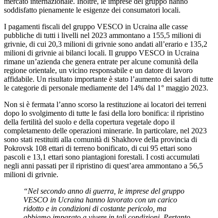
mercato internazionale. Inoltre, le imprese del gruppo hanno
soddisfatto pienamente le esigenze dei consumatori locali.
I pagamenti fiscali del gruppo VESCO in Ucraina alle casse
pubbliche di tutti i livelli nel 2023 ammontano a 155,5 milioni di
grivnie, di cui 20,3 milioni di grivnie sono andati all’erario e 135,2
milioni di grivnie ai bilanci locali. Il gruppo VESCO in Ucraina
rimane un’azienda che genera entrate per alcune comunità della
regione orientale, un vicino responsabile e un datore di lavoro
affidabile. Un risultato importante è stato l’aumento dei salari di tutte
le categorie di personale mediamente del 14% dal 1° maggio 2023.
Non si è fermata l’anno scorso la restituzione ai locatori dei terreni
dopo lo svolgimento di tutte le fasi della loro bonifica: il ripristino
della fertilità del suolo e della copertura vegetale dopo il
completamento delle operazioni minerarie. In particolare, nel 2023
sono stati restituiti alla comunità di Shakhove della provincia di
Pokrovsk 108 ettari di terreno bonificato, di cui 95 ettari sono
pascoli e 13,1 ettari sono piantagioni forestali. I costi accumulati
negli anni passati per il ripristino di quest’area ammontano a 56,5
milioni di grivnie.
“Nel secondo anno di guerra, le imprese del gruppo
VESCO in Ucraina hanno lavorato con un carico
ridotto e in condizioni di costante pericolo, ma
abbiamo imparato a vivere in tali condizioni. Pertanto